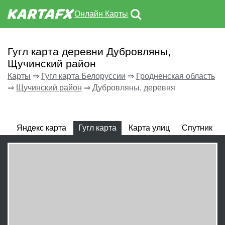
Онлайн Карты
Гугл карта деревни Дубровляны,
Щучинский район
Карты
⇒
Гугл карта Белоруссии
⇒
Гродненская область
⇒
Щучинский район
⇒
Дубровляны, деревня
Яндекс карта
Гугл карта
Карта улиц
Спутник