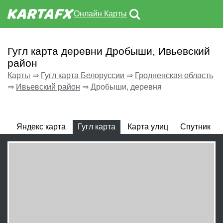
Онлайн Карты
Гугл карта деревни Дробыши, Ивьевский
район
Карты
⇒
Гугл карта Белоруссии
⇒
Гродненская область
⇒
Ивьевский район
⇒
Дробыши, деревня
Яндекс карта
Гугл карта
Карта улиц
Спутник