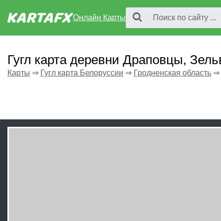
Онлайн Карты
Гугл карта деревни Драповцы, Зель
Карты
⇒
Гугл карта Белоруссии
⇒
Гродненская область