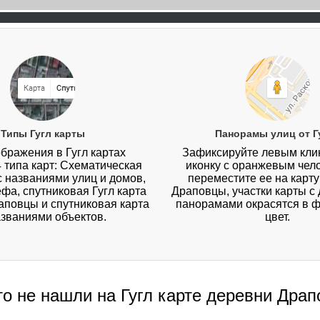
Типы Гугл карты
Панорамы улиц от Г
бражения в Гугл картах
Зафиксируйте левым кл
4 типа карт: Схематическая
иконку с оранжевым чел
 с названиями улиц и домов,
переместите ее на карт
ефа, спутниковая Гугл карта
Драповцы, участки карты с
аповцы и спутниковая карта
панорамами окрасятся в 
азваниями объектов.
цвет.
то не нашли на Гугл карте деревни Дра