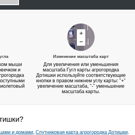
угла
Изменение масштаба карт
иком мыши
Для увеличения или уменьшения
овечком и
масштаба Гугл карты агрогородка
грогородка
Дотишки используйте соответствующие
 доступными
кнопки в правом нижнем углу карты: "+"
фиолетовый
увеличение масштаба, "-" уменьшение
масштаба карты.
отишки?
ицами и домами
,
Спутниковая карта агрогородка Дотишки
.