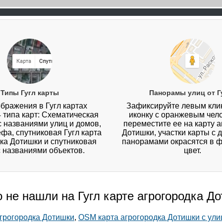
Типы Гугл карты
Панорамы улиц от Г
бражения в Гугл картах
Зафиксируйте левым кл
4 типа карт: Схематическая
иконку с оранжевым чел
 с названиями улиц и домов,
переместите ее на карту а
ефа, спутниковая Гугл карта
Дотишки, участки карты с
ка Дотишки и спутниковая
панорамами окрасятся в 
с названиями объектов.
цвет.
о не нашли на Гугл карте агрогородка Д
агрогородка Дотишки
,
OSM карта агрогородка Дотишки с ул