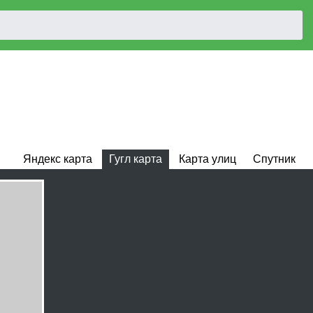
Яндекс карта
Гугл карта
Карта улиц
Спутник