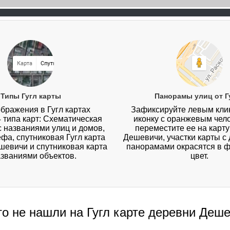
Типы Гугл карты
Панорамы улиц от Г
бражения в Гугл картах
Зафиксируйте левым кл
4 типа карт: Схематическая
иконку с оранжевым чел
 с названиями улиц и домов,
переместите ее на карт
ефа, спутниковая Гугл карта
Дешевичи, участки карты с
шевичи и спутниковая карта
панорамами окрасятся в 
азваниями объектов.
цвет.
то не нашли на Гугл карте деревни Деш