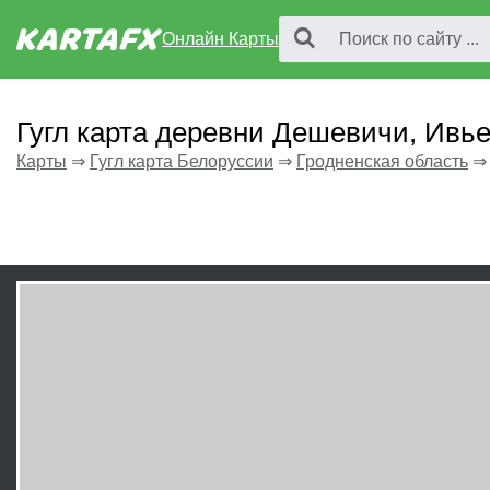
Онлайн Карты
Гугл карта деревни Дешевичи, Ивь
Карты
⇒
Гугл карта Белоруссии
⇒
Гродненская область