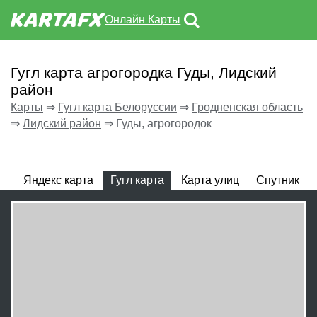
Онлайн Карты
Гугл карта агрогородка Гуды, Лидский
район
Карты
⇒
Гугл карта Белоруссии
⇒
Гродненская область
⇒
Лидский район
⇒
Гуды, агрогородок
Яндекс карта
Гугл карта
Карта улиц
Спутник