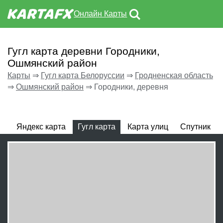
Онлайн Карты
Гугл карта деревни Городники,
Ошмянский район
Карты
⇒
Гугл карта Белоруссии
⇒
Гродненская область
⇒
Ошмянский район
⇒
Городники, деревня
Яндекс карта
Гугл карта
Карта улиц
Спутник