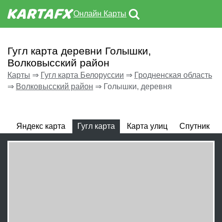
Онлайн Карты
Гугл карта деревни Голышки,
Волковысский район
Карты
⇒
Гугл карта Белоруссии
⇒
Гродненская область
⇒
Волковысский район
⇒
Голышки, деревня
Яндекс карта
Гугл карта
Карта улиц
Спутник