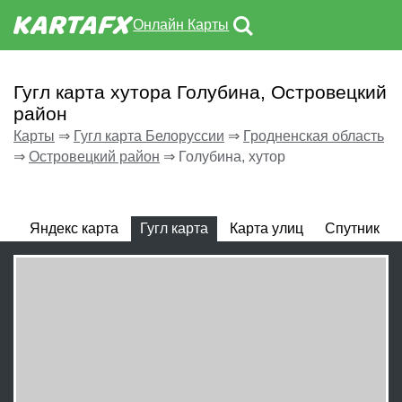
Онлайн Карты
Гугл карта хутора Голубина, Островецкий
район
Карты
⇒
Гугл карта Белоруссии
⇒
Гродненская область
⇒
Островецкий район
⇒
Голубина, хутор
Яндекс карта
Гугл карта
Карта улиц
Спутник