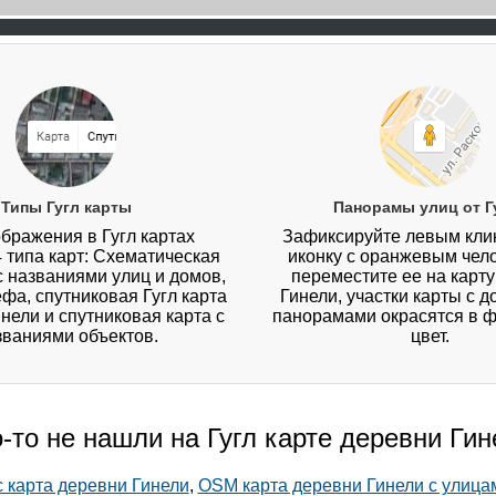
Типы Гугл карты
Панорамы улиц от Г
бражения в Гугл картах
Зафиксируйте левым кл
4 типа карт: Схематическая
иконку с оранжевым чел
 с названиями улиц и домов,
переместите ее на карт
ефа, спутниковая Гугл карта
Гинели, участки карты с 
нели и спутниковая карта с
панорамами окрасятся в 
званиями объектов.
цвет.
-то не нашли на Гугл карте деревни Ги
 карта деревни Гинели
,
OSM карта деревни Гинели с улица