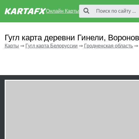
Онлайн Карты
Гугл карта деревни Гинели, Вороно
Карты
⇒
Гугл карта Белоруссии
⇒
Гродненская область