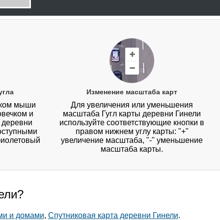
угла
Изменение масштаба карт
иком мыши
Для увеличения или уменьшения
овечком и
масштаба Гугл карты деревни Гинели
у деревни
используйте соответствующие кнопки в
доступными
правом нижнем углу карты: "+"
фиолетовый
увеличение масштаба, "-" уменьшение
масштаба карты.
нели?
ми и домами
,
Спутниковая карта деревни Гинели
.