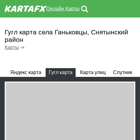
Онлайн Карты
Гугл карта села Ганьковцы, Снятынский
район
Карты
⇒
Яндекс карта
Гугл карта
Карта улиц
Спутник