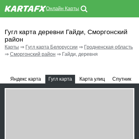
Онлайн Карты
Гугл карта деревни Гайди, Сморгонский
район
Карты
⇒
Гугл карта Белоруссии
⇒
Гродненская область
⇒
Сморгонский район
⇒
Гайди, деревня
Яндекс карта
Гугл карта
Карта улиц
Спутник