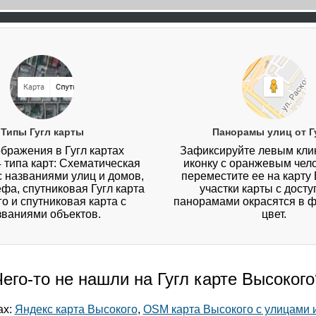
Типы Гугл карты
Панорамы улиц от Г
бражения в Гугл картах
Зафиксируйте левым кл
4 типа карт: Схематическая
иконку с оранжевым чел
 с названиями улиц и домов,
переместите ее на карту 
ефа, спутниковая Гугл карта
участки карты с дост
о и спутниковая карта с
панорамами окрасятся в 
званиями объектов.
цвет.
Чего-то не нашли на Гугл карте Высокого
ах:
Яндекс карта Высокого
,
OSM карта Высокого с улицами 