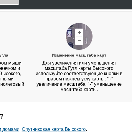
угла
Изменение масштаба карт
иком мыши
Для увеличения или уменьшения
овечком и
масштаба Гугл карты Высокого
Высокого,
используйте соответствующие кнопки в
упными
правом нижнем углу карты: "+"
фиолетовый
увеличение масштаба, "-" уменьшение
масштаба карты.
?
и домами
,
Спутниковая карта Высокого
.