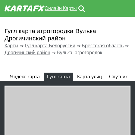
Онлайн Карты
Гугл карта агрогородка Вулька,
Дрогичинский район
Карты
⇒
Гугл карта Белоруссии
⇒
Брестская область
⇒
Дрогичинский район
⇒
Вулька, агрогородок
Яндекс карта
Гугл карта
Карта улиц
Спутник