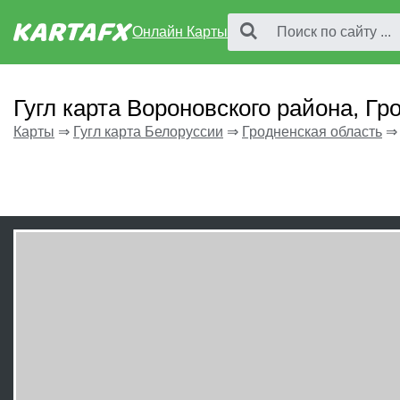
Онлайн Карты
Гугл карта Вороновского района, Гр
Карты
⇒
Гугл карта Белоруссии
⇒
Гродненская область