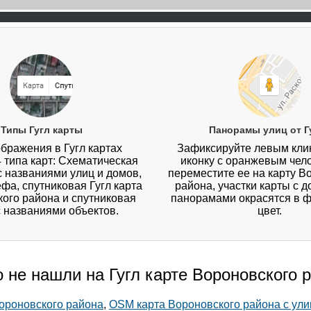
Типы Гугл карты
Панорамы улиц от Г
бражения в Гугл картах
Зафиксируйте левым кл
4 типа карт: Схематическая
иконку с оранжевым чел
 с названиями улиц и домов,
переместите ее на карту В
ефа, спутниковая Гугл карта
района, участки карты с 
ого района и спутниковая
панорамами окрасятся в 
с названиями объектов.
цвет.
о не нашли на Гугл карте Вороновского 
ороновского района
,
OSM карта Вороновского района с ул