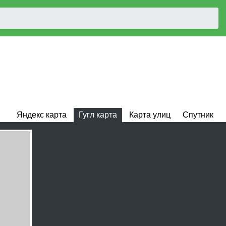
Яндекс карта
Гугл карта
Карта улиц
Спутник