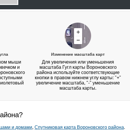
угла
Изменение масштаба карт
иком мыши
Для увеличения или уменьшения
овечком и
масштаба Гугл карты Вороновского
ороновского
района используйте соответствующие
доступными
кнопки в правом нижнем углу карты: "+"
фиолетовый
увеличение масштаба, "-" уменьшение
масштаба карты.
района?
ицами и домами
,
Спутниковая карта Вороновского района
.