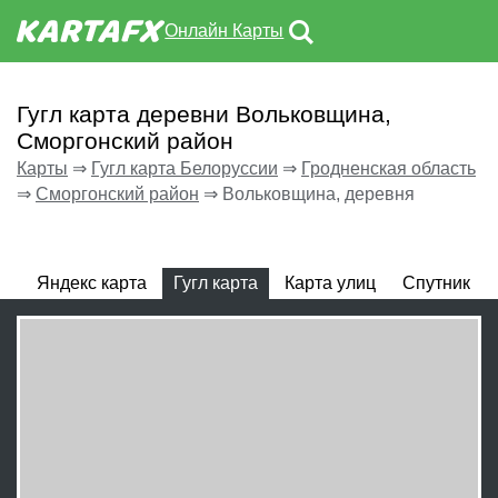
Онлайн Карты
Гугл карта деревни Вольковщина,
Сморгонский район
Карты
⇒
Гугл карта Белоруссии
⇒
Гродненская область
⇒
Сморгонский район
⇒
Вольковщина, деревня
Яндекс карта
Гугл карта
Карта улиц
Спутник