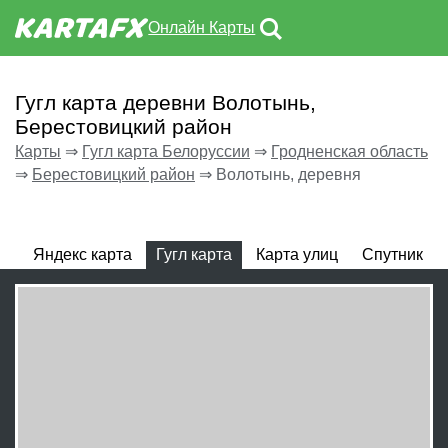
Онлайн Карты
Гугл карта деревни Волотынь,
Берестовицкий район
Карты
⇒
Гугл карта Белоруссии
⇒
Гродненская область
⇒
Берестовицкий район
⇒
Волотынь, деревня
Яндекс карта
Гугл карта
Карта улиц
Спутник