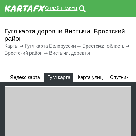
Онлайн Карты
Гугл карта деревни Вистычи, Брестский
район
Карты
⇒
Гугл карта Белоруссии
⇒
Брестская область
⇒
Брестский район
⇒
Вистычи, деревня
Яндекс карта
Гугл карта
Карта улиц
Спутник