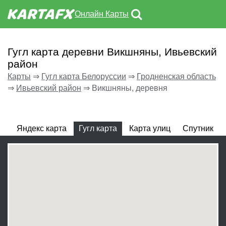
Онлайн Карты
Гугл карта деревни Викшняны, Ивьевский
район
Карты
⇒
Гугл карта Белоруссии
⇒
Гродненская область
⇒
Ивьевский район
⇒
Викшняны, деревня
Яндекс карта
Гугл карта
Карта улиц
Спутник