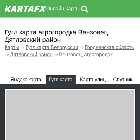
Онлайн Карты
Гугл карта агрогородка Вензовец,
Дятловский район
Карты
⇒
Гугл карта Белоруссии
⇒
Гродненская область
⇒
Дятловский район
⇒
Вензовец, агрогородок
Яндекс карта
Гугл карта
Карта улиц
Спутник