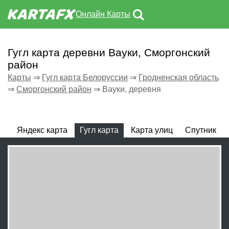
Онлайн Карты
Гугл карта деревни Вауки, Сморгонский
район
Карты
⇒
Гугл карта Белоруссии
⇒
Гродненская область
⇒
Сморгонский район
⇒
Вауки, деревня
Яндекс карта
Гугл карта
Карта улиц
Спутник