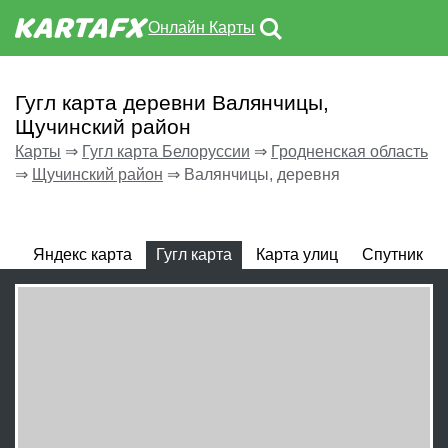
Онлайн Карты
Гугл карта деревни Валянчицы,
Щучинский район
Карты
⇒
Гугл карта Белоруссии
⇒
Гродненская область
⇒
Щучинский район
⇒
Валянчицы, деревня
Яндекс карта
Гугл карта
Карта улиц
Спутник