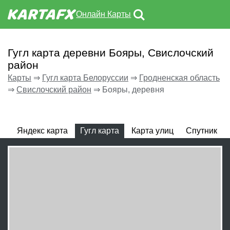
Онлайн Карты
Гугл карта деревни Бояры, Свислочский
район
Карты
⇒
Гугл карта Белоруссии
⇒
Гродненская область
⇒
Свислочский район
⇒
Бояры, деревня
Яндекс карта
Гугл карта
Карта улиц
Спутник