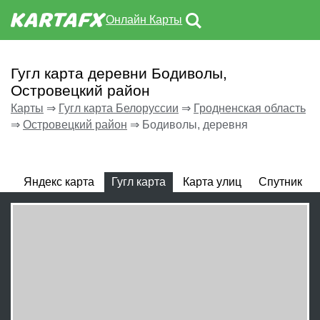
Онлайн Карты
Гугл карта деревни Бодиволы,
Островецкий район
Карты
⇒
Гугл карта Белоруссии
⇒
Гродненская область
⇒
Островецкий район
⇒
Бодиволы, деревня
Яндекс карта
Гугл карта
Карта улиц
Спутник