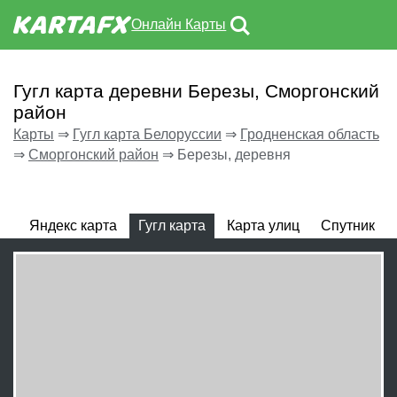
Онлайн Карты
Гугл карта деревни Березы, Сморгонский
район
Карты
⇒
Гугл карта Белоруссии
⇒
Гродненская область
⇒
Сморгонский район
⇒
Березы, деревня
Яндекс карта
Гугл карта
Карта улиц
Спутник