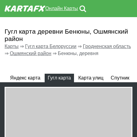
Онлайн Карты
Гугл карта деревни Бенюны, Ошмянский
район
Карты
⇒
Гугл карта Белоруссии
⇒
Гродненская область
⇒
Ошмянский район
⇒
Бенюны, деревня
Яндекс карта
Гугл карта
Карта улиц
Спутник