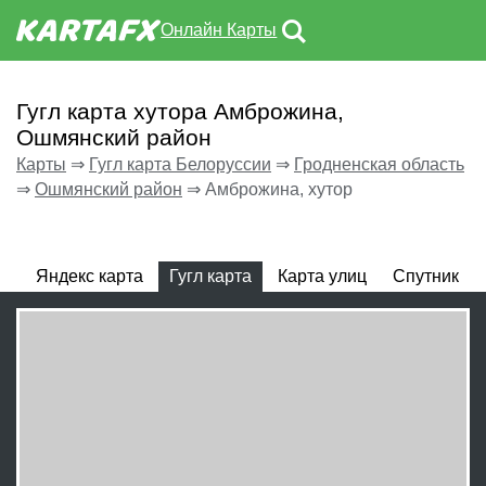
Онлайн Карты
Гугл карта хутора Амброжина,
Ошмянский район
Карты
⇒
Гугл карта Белоруссии
⇒
Гродненская область
⇒
Ошмянский район
⇒
Амброжина, хутор
Яндекс карта
Гугл карта
Карта улиц
Спутник